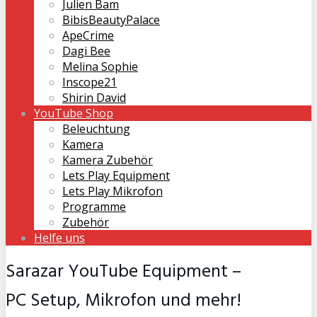
Julien Bam
BibisBeautyPalace
ApeCrime
Dagi Bee
Melina Sophie
Inscope21
Shirin David
YouTube Shop
Beleuchtung
Kamera
Kamera Zubehör
Lets Play Equipment
Lets Play Mikrofon
Programme
Zubehör
Helfe uns
Sarazar YouTube Equipment –
PC Setup, Mikrofon und mehr!