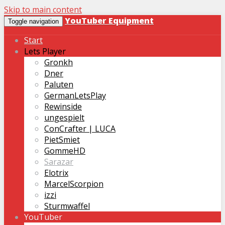
Skip to main content
YouTuber Equipment
Toggle navigation
Start
Lets Player
Gronkh
Dner
Paluten
GermanLetsPlay
Rewinside
ungespielt
ConCrafter | LUCA
PietSmiet
GommeHD
Sarazar
Elotrix
MarcelScorpion
izzi
Sturmwaffel
YouTuber