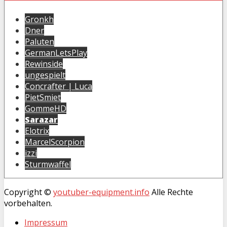
Gronkh
Dner
Paluten
GermanLetsPlay
Rewinside
ungespielt
Concrafter | Luca
PietSmiet
GommeHD
Sarazar
Elotrix
MarcelScorpion
izzi
Sturmwaffel
Copyright ©
youtuber-equipment.info
Alle Rechte
vorbehalten.
Impressum