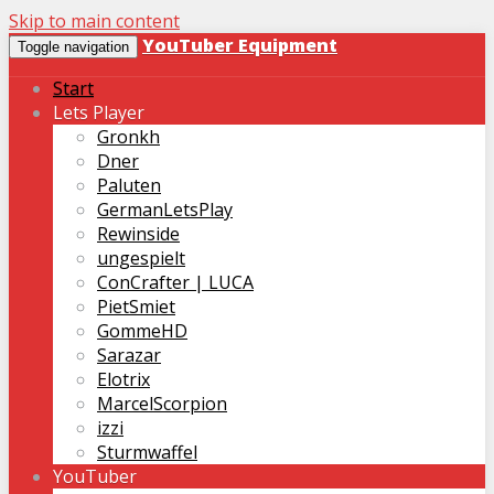
Skip to main content
YouTuber Equipment
Toggle navigation
Start
Lets Player
Gronkh
Dner
Paluten
GermanLetsPlay
Rewinside
ungespielt
ConCrafter | LUCA
PietSmiet
GommeHD
Sarazar
Elotrix
MarcelScorpion
izzi
Sturmwaffel
YouTuber