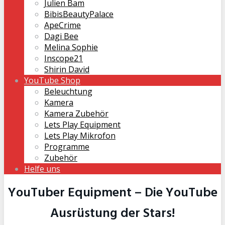
Julien Bam
BibisBeautyPalace
ApeCrime
Dagi Bee
Melina Sophie
Inscope21
Shirin David
YouTube Shop
Beleuchtung
Kamera
Kamera Zubehör
Lets Play Equipment
Lets Play Mikrofon
Programme
Zubehör
Helfe uns
YouTuber Equipment – Die YouTube
Ausrüstung der Stars!