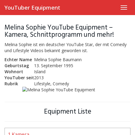
Skip
YouTuber Equipment
Toggl
to
navig
main
content
Melina Sophie YouTube Equipment –
Kamera, Schnittprogramm und mehr!
Melina Sophie ist ein deutscher YouTube Star, der mit Comedy
und Lifestyle Videos bekannt geworden ist.
Echter Name
Melina Sophie Baumann
Geburtstag
13. September 1995
Wohnort
Island
YouTuber seit
2013
Rubrik
Lifestyle, Comedy
Equipment Liste
1 Kamera