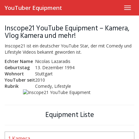
Skip
YouTuber Equipment
Toggl
to
navig
main
content
Inscope21 YouTube Equipment – Kamera,
Vlog Kamera und mehr!
Inscope21 ist ein deutscher YouTube Star, der mit Comedy und
Lifestyle Videos bekannt geworden ist.
Echter Name
Nicolas Lazaradis
Geburtstag
13. Dezember 1994
Wohnort
Stuttgart
YouTuber seit
2010
Rubrik
Comedy, Lifestyle
Equipment Liste
1 Kamera