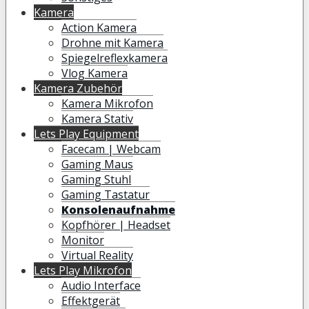
Kamera
Action Kamera
Drohne mit Kamera
Spiegelreflexkamera
Vlog Kamera
Kamera Zubehör
Kamera Mikrofon
Kamera Stativ
Lets Play Equipment
Facecam | Webcam
Gaming Maus
Gaming Stuhl
Gaming Tastatur
Konsolenaufnahme
Kopfhörer | Headset
Monitor
Virtual Reality
Lets Play Mikrofon
Audio Interface
Effektgerät