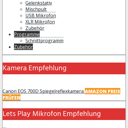
Gelenkstativ
Mischpult
USB Mikrofon
XLR Mikrofon
Zubehör
Programme
Schnittprogramm
Zubehör
Kamera Empfehlung
Canon EOS 700D Spiegelreflexkamera
AMAZON PREIS
PRÜFEN
Lets Play Mikrofon Empfehlung