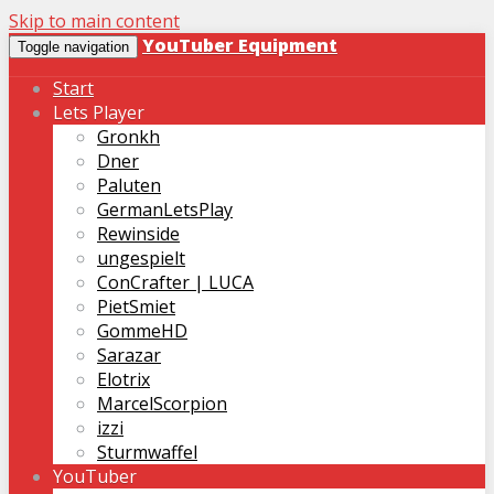
Skip to main content
YouTuber Equipment
Toggle navigation
Start
Lets Player
Gronkh
Dner
Paluten
GermanLetsPlay
Rewinside
ungespielt
ConCrafter | LUCA
PietSmiet
GommeHD
Sarazar
Elotrix
MarcelScorpion
izzi
Sturmwaffel
YouTuber