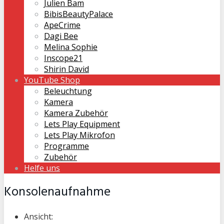
Julien Bam
BibisBeautyPalace
ApeCrime
Dagi Bee
Melina Sophie
Inscope21
Shirin David
YouTube Shop
Beleuchtung
Kamera
Kamera Zubehör
Lets Play Equipment
Lets Play Mikrofon
Programme
Zubehör
Helfe uns
Konsolenaufnahme
Ansicht: