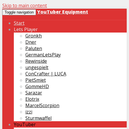
Skip to main content
YouTuber Equipment
Toggle navigation
Start
Lets Player
Gronkh
Dner
Paluten
GermanLetsPlay
Rewinside
ungespielt
ConCrafter | LUCA
PietSmiet
GommeHD
Sarazar
Elotrix
MarcelScorpion
izzi
Sturmwaffel
YouTuber