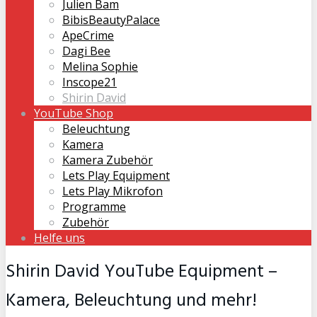
Julien Bam
BibisBeautyPalace
ApeCrime
Dagi Bee
Melina Sophie
Inscope21
Shirin David
YouTube Shop
Beleuchtung
Kamera
Kamera Zubehör
Lets Play Equipment
Lets Play Mikrofon
Programme
Zubehör
Helfe uns
Shirin David YouTube Equipment –
Kamera, Beleuchtung und mehr!